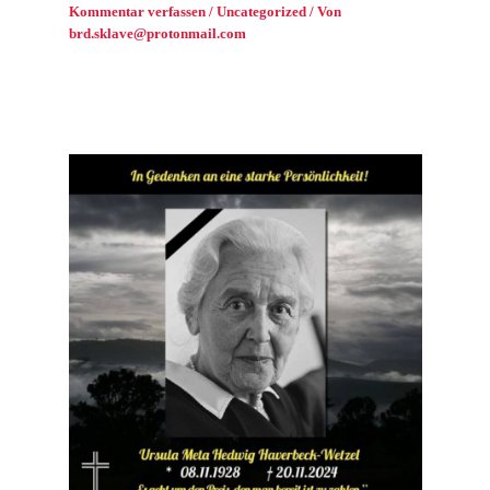
Kommentar verfassen
/
Uncategorized
/ Von
brd.sklave@protonmail.com