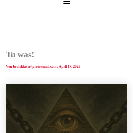
Tu was!
Von
brd.sklave@protonmail.com
/
April 17, 2025