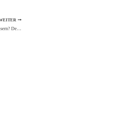
WEITER
Eine Masseneinwanderung von Palästinensern? Der Todesplan für unsere beiden Völker