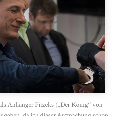
 als Anhänger Fitzeks („Der König“ von
zugeben, da ich dieser Aufmachung schon